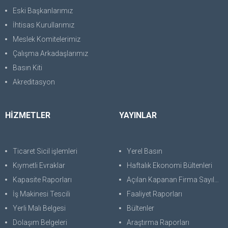
Eski Başkanlarımız
İhtisas Kurullarımız
Meslek Komitelerimiz
Çalışma Arkadaşlarımız
Basın Kiti
Akreditasyon
HİZMETLER
YAYINLAR
Ticaret Sicil işlemleri
Yerel Basın
Kıymetli Evraklar
Haftalık Ekonomi Bültenleri
Kapasite Raporları
Açılan Kapanan Firma Sayıları
İş Makinesi Tescili
Faaliyet Raporları
Yerli Malı Belgesi
Bültenler
Dolaşım Belgeleri
Araştırma Raporları