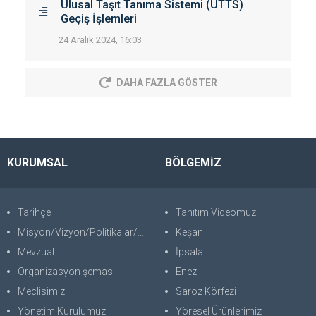
Ulusal Taşıt Tanıma Sistemi (UTTS)
Geçiş İşlemleri
24 Aralık 2024, 16:03
DAHA FAZLA GÖSTER
KURUMSAL
BÖLGEMİZ
Tarihçe
Tanıtım Videomuz
Misyon/Vizyon/Politikalar/SWOT
Keşan
Mevzuat
İpsala
Organizasyon şeması
Enez
Meclisimiz
Saroz Körfezi
Yönetim Kurulumuz
Yöresel Ürünlerimiz