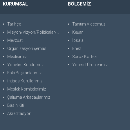
KURUMSAL
BÖLGEMİZ
Tarihçe
Tanıtım Videomuz
Misyon/Vizyon/Politikalar/SWOT
Keşan
Mevzuat
İpsala
Organizasyon şeması
Enez
Meclisimiz
Saroz Körfezi
Yönetim Kurulumuz
Yöresel Ürünlerimiz
Eski Başkanlarımız
İhtisas Kurullarımız
Meslek Komitelerimiz
Çalışma Arkadaşlarımız
Basın Kiti
Akreditasyon