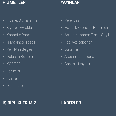
HİZMETLER
YAYINLAR
Ticaret Sicil işlemleri
Yerel Basın
Kıymetli Evraklar
Haftalık Ekonomi Bültenleri
Kapasite Raporları
Açılan Kapanan Firma Sayıları
İş Makinesi Tescili
Faaliyet Raporları
Yerli Malı Belgesi
Bültenler
Dolaşım Belgeleri
Araştırma Raporları
KOSGEB
Başarı Hikayeleri
Eğitimler
Fuarlar
Dış Ticaret
İŞ BİRLİKLERİMİZ
HABERLER