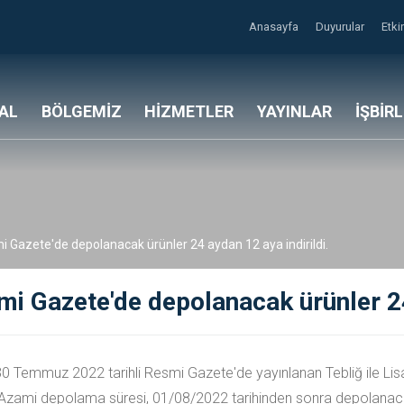
Anasayfa
Duyurular
Etki
AL
BÖLGEMİZ
HİZMETLER
YAYINLAR
İŞBİR
 Gazete'de depolanacak ürünler 24 aydan 12 aya indirildi.
i Gazete'de depolanacak ürünler 24 
0 Temmuz 2022 tarihli Resmi Gazete'de yayınlanan Tebliğ ile Lis
zami depolama süresi, 01/08/2022 tarihinden sonra depolanacak 