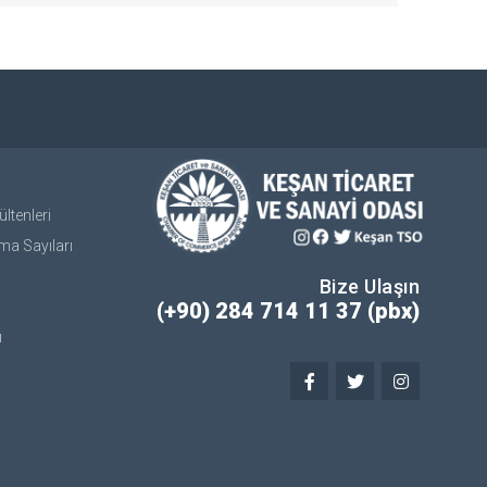
ltenleri
ma Sayıları
Bize Ulaşın
(+90) 284 714 11 37 (pbx)
ı