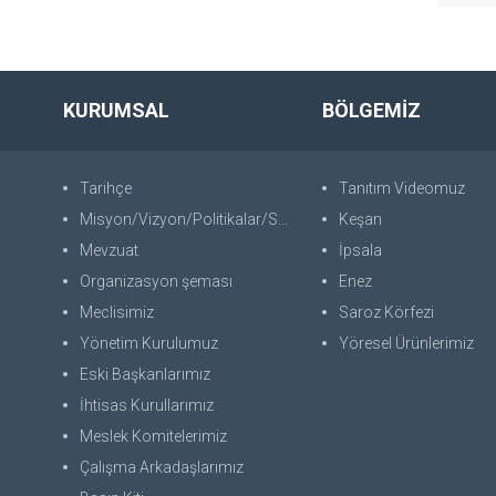
KURUMSAL
BÖLGEMİZ
Tarihçe
Tanıtım Videomuz
Misyon/Vizyon/Politikalar/SWOT
Keşan
Mevzuat
İpsala
Organizasyon şeması
Enez
Meclisimiz
Saroz Körfezi
Yönetim Kurulumuz
Yöresel Ürünlerimiz
Eski Başkanlarımız
İhtisas Kurullarımız
Meslek Komitelerimiz
Çalışma Arkadaşlarımız