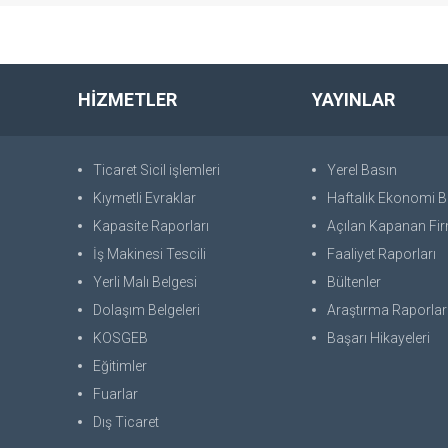
HİZMETLER
YAYINLAR
Ticaret Sicil işlemleri
Yerel Basın
Kıymetli Evraklar
Haftalık Ekonomi Bü
Kapasite Raporları
Açılan Kapanan Fir
İş Makinesi Tescili
Faaliyet Raporları
Yerli Malı Belgesi
Bültenler
Dolaşım Belgeleri
Araştırma Raporlar
KOSGEB
Başarı Hikayeleri
Eğitimler
Fuarlar
Dış Ticaret