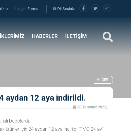
nlikler
İletişim Formu
Dil Seçiniz
LİKLERİMİZ
HABERLER
İLETİŞİM
GERI
aydan 12 aya indirildi.
30 Temmuz 2022,
anslı Depolarda;
ürünler için 24 aydan 12 aya indirildi (TMO 24 ay)