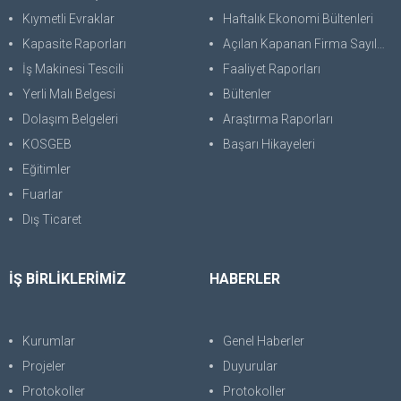
Kıymetli Evraklar
Haftalık Ekonomi Bültenleri
Kapasite Raporları
Açılan Kapanan Firma Sayıları
İş Makinesi Tescili
Faaliyet Raporları
Yerli Malı Belgesi
Bültenler
Dolaşım Belgeleri
Araştırma Raporları
KOSGEB
Başarı Hikayeleri
Eğitimler
Fuarlar
Dış Ticaret
İŞ BİRLİKLERİMİZ
HABERLER
Kurumlar
Genel Haberler
Projeler
Duyurular
Protokoller
Protokoller