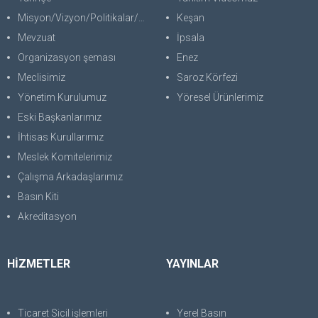
Misyon/Vizyon/Politikalar/SWOT
Keşan
Mevzuat
İpsala
Organizasyon şeması
Enez
Meclisimiz
Saroz Körfezi
Yönetim Kurulumuz
Yöresel Ürünlerimiz
Eski Başkanlarımız
İhtisas Kurullarımız
Meslek Komitelerimiz
Çalışma Arkadaşlarımız
Basın Kiti
Akreditasyon
HİZMETLER
YAYINLAR
Ticaret Sicil işlemleri
Yerel Basın