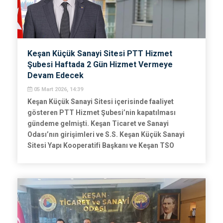
Keşan Küçük Sanayi Sitesi PTT Hizmet
Şubesi Haftada 2 Gün Hizmet Vermeye
Devam Edecek
05 Mart 2026, 14:39
Keşan Küçük Sanayi Sitesi içerisinde faaliyet
gösteren PTT Hizmet Şubesi’nin kapatılması
gündeme gelmişti. Keşan Ticaret ve Sanayi
Odası’nın girişimleri ve S.S. Keşan Küçük Sanayi
Sitesi Yapı Kooperatifi Başkanı ve Keşan TSO
Meclis Üyesi Hakan Gürel’in yürüttüğü çalışmalar
sonucunda şubenin tamamen kapatılması yerine
haftada iki gün hizmet vermesi kararlaştırıldı.