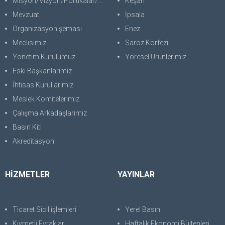
Misyon/Vizyon/Politikalar/SWOT
Keşan
Mevzuat
İpsala
Organizasyon şeması
Enez
Meclisimiz
Saroz Körfezi
Yönetim Kurulumuz
Yöresel Ürünlerimiz
Eski Başkanlarımız
İhtisas Kurullarımız
Meslek Komitelerimiz
Çalışma Arkadaşlarımız
Basın Kiti
Akreditasyon
HİZMETLER
YAYINLAR
Ticaret Sicil işlemleri
Yerel Basın
Kıymetli Evraklar
Haftalık Ekonomi Bültenleri