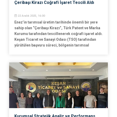
Çeribaşı Kirazı Coğrafi İşaret Tescili Aldı
22 Aralık 2025, 16:00
Enez’in tarımsal üretim tarihinde önemli bir yere
sahip olan “Çeribaşı Kirazı”, Türk Patent ve Marka
Kurumu tarafından tescillenerek coğrafi işaret aldı.
Keşan Ticaret ve Sanayi Odası (TSO) tarafından
yürütülen başvuru süreci, bölgenin tarımsal
değerlerinin korunması, markalaşması ve katma
değerinin artırılması adına kritik bir adım olarak
değerlendiriliyor.
Kurumsal Stratejik Analiz ve Performans