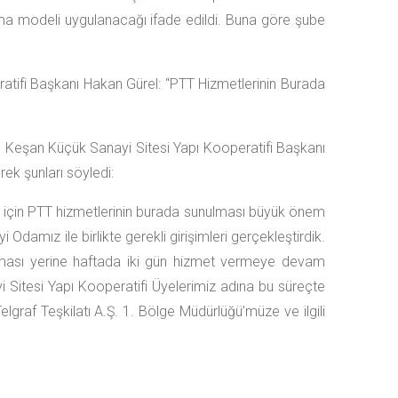
a modeli uygulanacağı ifade edildi. Buna göre şube
tifi Başkanı Hakan Gürel: “
PTT
H
izmetlerinin
B
urada
 Keşan Küçük Sanayi Sitesi Yapı Kooperatifi Başkanı
ek şunları söyledi:
z için PTT hizmetlerinin burada sunulması büyük önem
ayi Odamız
ile birlikte
gerekli girişimleri gerçekleştirdik.
ması yerine haftada iki gün hizmet vermeye devam
Sitesi Yapı Kooperatifi
Üyelerimiz adına
b
u süreçte
elgraf Teşkilatı A.Ş. 1. Bölge Müdürlüğü
’müze
ve
ilgili