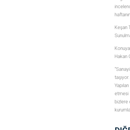
incelen
haftanı
Keşan T
S
unulm
Konuya 
Hakan G
“Sanayi
taşıyor
Yapıla
etmesi 
bizlere
kurumla