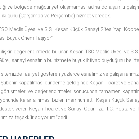
diği ve bölgede mağduriyet oluşmaması adına dönüşümlü çalışm
n iki günü (Çarşamba ve Perşembe)
hizmet verecek.
SO Meclis Üyesi ve S.S. Keşan Küçük Sanayi Sitesi Yapı Koopera
ası
B
üyük
Ö
nem
T
aşıyor
”
ilişkin değerlendirmede bulunan
Keşan TSO Meclis
Üyesi
ve
S.S.
ürel
, sanayi esnafının bu hizmete büyük ihtiyaç duyduğunu belirter
 sitemizde faaliyet gösteren yüzlerce esnafımız ve çalışanlarımı
. Şubenin kapatılması gündeme geldiğinde Keşan Ticaret ve San
n görüşmeler ve değerlendirmeler sonucunda tamamen kapatıl
yönünde karar alınması bizleri memnun etti.
Keşan Küçük Sanayi 
destek veren Keşan Ticaret ve Sanayi Odamıza
,
T.C. Posta ve T
rımıza teşekkür
ediyorum
.”
dedi
.