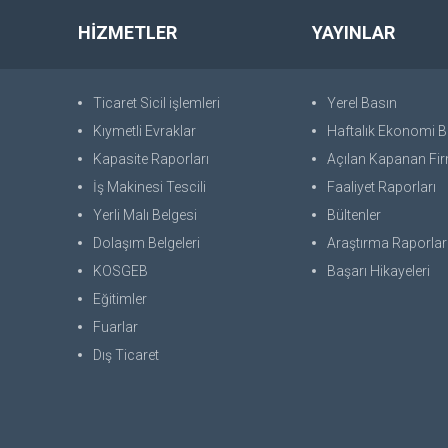
HİZMETLER
YAYINLAR
Ticaret Sicil işlemleri
Yerel Basın
Kıymetli Evraklar
Haftalık Ekonomi Bü
Kapasite Raporları
Açılan Kapanan Fir
İş Makinesi Tescili
Faaliyet Raporları
Yerli Malı Belgesi
Bültenler
Dolaşım Belgeleri
Araştırma Raporlar
KOSGEB
Başarı Hikayeleri
Eğitimler
Fuarlar
Dış Ticaret