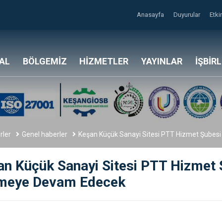
Anasayfa
Duyurular
Etki
AL
BÖLGEMİZ
HİZMETLER
YAYINLAR
İŞBİR
rler
Genel haberler
Keşan Küçük Sanayi Sitesi PTT Hizmet Şube
an Küçük Sanayi Sitesi PTT Hizmet 
meye Devam Edecek