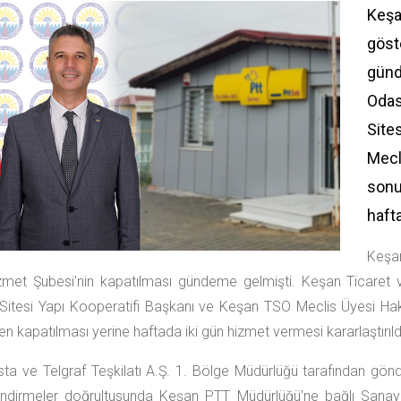
Keşa
gös
gün
Odas
Site
Mecl
sonu
hafta
Keşan
met Şubesi’nin kapatılması gündeme gelmişti. Keşan Ticaret v
Sitesi Yapı Kooperatifi Başkanı ve Keşan TSO Meclis Üyesi Hak
 kapatılması yerine haftada iki gün hizmet vermesi kararlaştırıld
sta ve Telgraf Teşkilatı A.Ş. 1. Bölge Müdürlüğü tarafından gönd
ndirmeler doğrultusunda Keşan PTT Müdürlüğü’ne bağlı Sanayi 