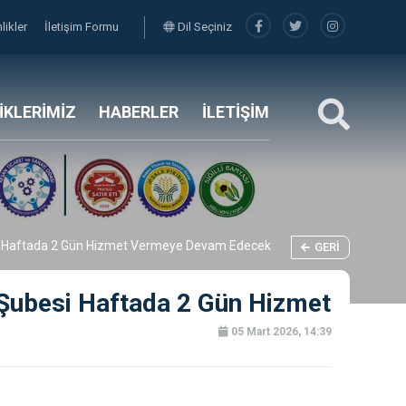
nlikler
İletişim Formu
Dil Seçiniz
LİKLERİMİZ
HABERLER
İLETİŞİM
si Haftada 2 Gün Hizmet Vermeye Devam Edecek
GERI
Şubesi Haftada 2 Gün Hizmet
05 Mart 2026, 14:39