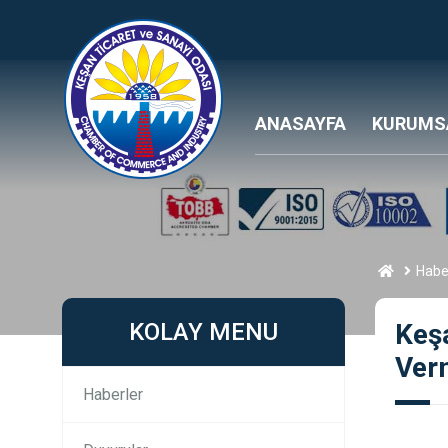
ANASAYFA
KURUMS
Habe
KOLAY MENU
Keş
Ver
Haberler