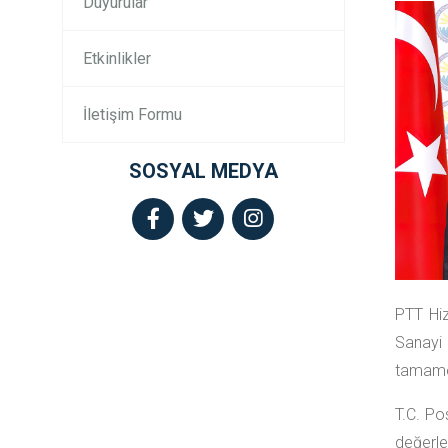
Duyurular
Etkinlikler
İletişim Formu
SOSYAL MEDYA
PTT Hiz
Sanayi 
tamamen
T.C. Po
değerle