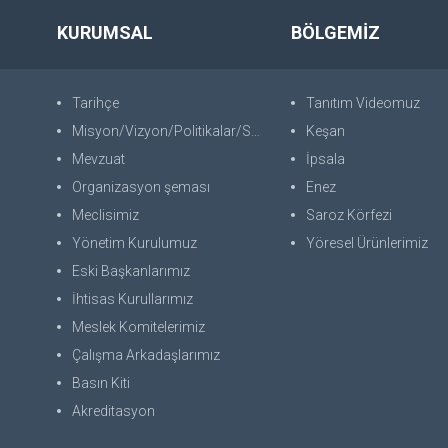
KURUMSAL
BÖLGEMİZ
Tarihçe
Tanıtım Videomuz
Misyon/Vizyon/Politikalar/SWOT
Keşan
Mevzuat
İpsala
Organizasyon şeması
Enez
Meclisimiz
Saroz Körfezi
Yönetim Kurulumuz
Yöresel Ürünlerimiz
Eski Başkanlarımız
İhtisas Kurullarımız
Meslek Komitelerimiz
Çalışma Arkadaşlarımız
Basın Kiti
Akreditasyon