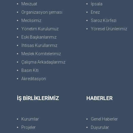
Mevzuat
İpsala
Organizasyon şeması
Enez
Meclisimiz
Saroz Körfezi
Yönetim Kurulumuz
Yöresel Ürünlerimiz
Eski Başkanlarımız
İhtisas Kurullarımız
Meslek Komitelerimiz
Çalışma Arkadaşlarımız
Basın Kiti
Akreditasyon
İŞ BİRLİKLERİMİZ
HABERLER
Kurumlar
Genel Haberler
Projeler
Duyurular