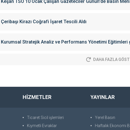
Keşan TSO 10 Ocak Çalışan Gazeteciler Günün'de Basın Mensu
Çeribaşı Kirazı Coğrafi İşaret Tescili Aldı
Kurumsal Stratejik Analiz ve Performans Yönetimi Eğitimleri g
DAHA FAZLA GÖST
HİZMETLER
YAYINLAR
Ticaret Sicil işlemleri
Yerel Basın
Kıymetli Evraklar
Haftalık Ekonomi Bü