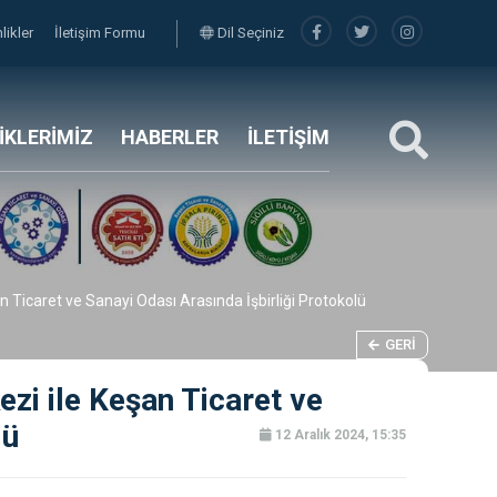
nlikler
İletişim Formu
Dil Seçiniz
LİKLERİMİZ
HABERLER
İLETİŞİM
n Ticaret ve Sanayi Odası Arasında İşbirliği Protokolü
GERI
ezi ile Keşan Ticaret ve
lü
12 Aralık 2024, 15:35