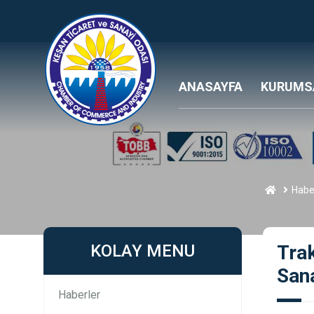
ANASAYFA
KURUMS
Habe
KOLAY MENU
Trak
Sana
Haberler