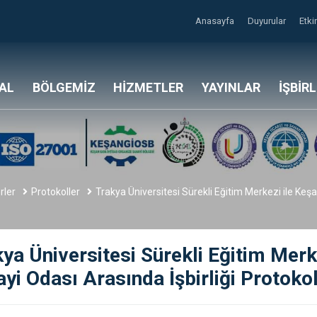
Anasayfa
Duyurular
Etki
AL
BÖLGEMİZ
HİZMETLER
YAYINLAR
İŞBİR
rler
Protokoller
Trakya Üniversitesi Sürekli Eğitim Merkezi ile Keşa
ya Üniversitesi Sürekli Eğitim Merk
yi Odası Arasında İşbirliği Protoko