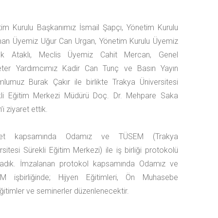
im Kurulu Başkanımız İsmail Şapçı, Yönetim Kurulu
an Üyemiz Uğur Can Urgan, Yönetim Kurulu Üyemiz
uk Ataklı, Meclis Üyemiz Cahit Mercan, Genel
eter Yardımcımız Kadir Can Tunç ve Basın Yayın
lumuz Burak Çakır ile birlikte Trakya Üniversitesi
kli Eğitim Merkezi Müdürü Doç. Dr. Mehpare Saka
i ziyaret ettik.
aret kapsamında Odamız ve TÜSEM (Trakya
rsitesi Sürekli Eğitim Merkezi) ile iş birliği protokolü
ladık. İmzalanan protokol kapsamında Odamız ve
M işbirliğinde; Hijyen Eğitimleri, Ön Muhasebe
 eğitimler ve seminerler düzenlenecektir.