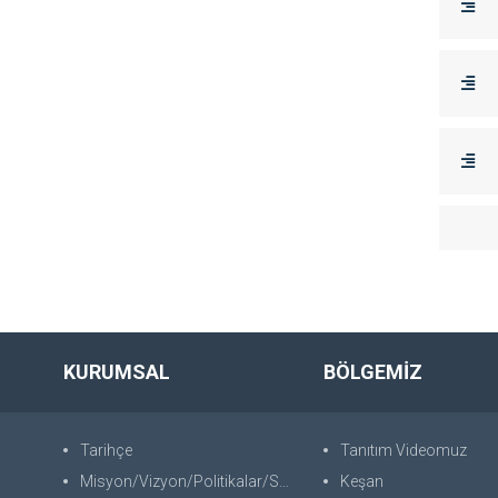
KURUMSAL
BÖLGEMİZ
Tarihçe
Tanıtım Videomuz
Misyon/Vizyon/Politikalar/SWOT
Keşan