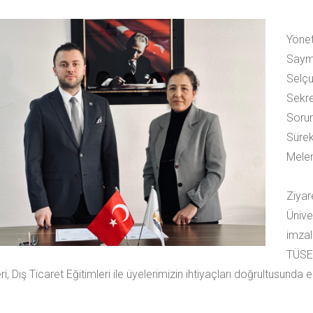
Yönet
Saym
Selç
Sekr
Sorum
Süre
Melen’
Ziy
Ünive
imza
TÜSE
ri, Dış Ticaret Eğitimleri ile üyelerimizin ihtiyaçları doğrultusunda