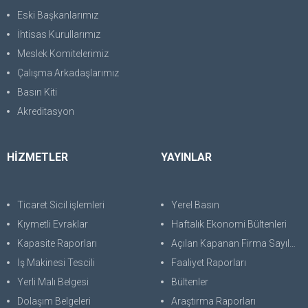
Eski Başkanlarımız
İhtisas Kurullarımız
Meslek Komitelerimiz
Çalışma Arkadaşlarımız
Basın Kiti
Akreditasyon
HİZMETLER
YAYINLAR
Ticaret Sicil işlemleri
Yerel Basın
Kıymetli Evraklar
Haftalık Ekonomi Bültenleri
Kapasite Raporları
Açılan Kapanan Firma Sayıları
İş Makinesi Tescili
Faaliyet Raporları
Yerli Malı Belgesi
Bültenler
Dolaşım Belgeleri
Araştırma Raporları