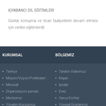
6)YABANCI DİL EĞİTİMLERİ
Günlük konuşma ve ticari faaliyetlerin devam etmesi
için verilen eğitimlerdir.
KURUMSAL
BÖLGEMİZ
Tarihçe
Tanıtım Videomuz
Misyon/Vizyon/Politikalar/SWOT
Keşan
Mevzuat
İpsala
Organizasyon şeması
Enez
Meclisimiz
Saroz Körfezi
Yönetim Kurulumuz
Yöresel Ürünlerimiz