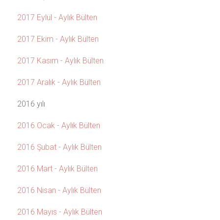
2017 Eylül - Aylık Bülten
2017 Ekim - Aylık Bülten
2017 Kasım - Aylık Bülten
2017 Aralık - Aylık Bülten
2016 yılı
2016 Ocak - Aylık Bülten
2016 Şubat - Aylık Bülten
2016 Mart - Aylık Bülten
2016 Nisan - Aylık Bülten
2016 Mayıs - Aylık Bülten