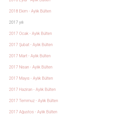
2018 Ekim - Aylık Bülten
2017 yılı
2017 Ocak - Aylık Bülten
2017 Şubat - Aylık Bülten
2017 Mart - Aylık Bülten
2017 Nisan - Aylık Bülten
2017 Mayıs - Aylık Bülten
2017 Haziran - Aylık Bülten
2017 Temmuz - Aylık Bülten
2017 Ağustos - Aylık Bülten