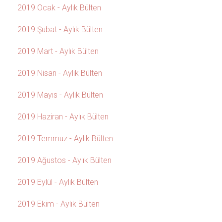
2019 Ocak - Aylık Bülten
2019 Şubat - Aylık Bülten
2019 Mart - Aylık Bülten
2019 Nisan - Aylık Bülten
2019 Mayıs - Aylık Bülten
2019 Haziran - Aylık Bülten
2019 Temmuz - Aylık Bülten
2019 Ağustos - Aylık Bülten
2019 Eylül - Aylık Bülten
2019 Ekim - Aylık Bülten